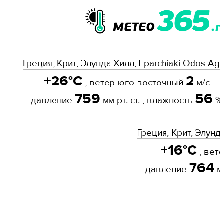
Греция, Крит, Элунда Хилл, Eparchiaki Odos Ag
+26°C
2
, ветер юго-восточный
м/с
759
56
давление
мм рт. ст. , влажность
Греция, Крит, Элунд
+16°C
, ве
764
давление
м