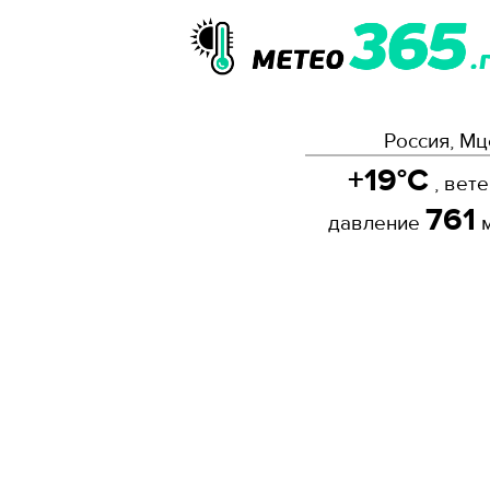
Россия, Мц
+19°C
, вет
761
давление
м