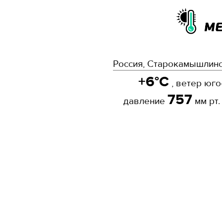
Россия, Старокамышлинс
+6°C
, ветер юг
757
давление
мм рт.