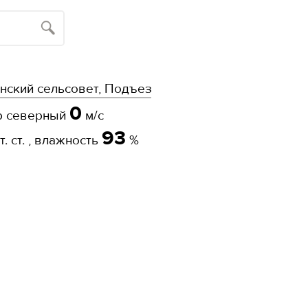
нский сельсовет, Подъезд к с. Первушино
0
р северный
м/с
93
. ст. , влажность
%