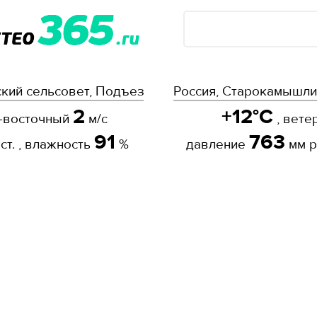
кий сельсовет, Подъезд к с. Первушино
Россия, Старокамышли
2
+12°C
о-восточный
м/с
, вете
91
763
 ст. , влажность
%
давление
мм рт