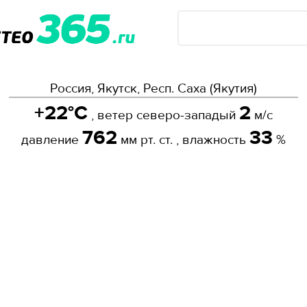
Россия, Якутск, Респ. Саха (Якутия)
+22°C
2
, ветер северо-западый
м/с
762
33
давление
мм рт. ст. , влажность
%