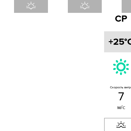
СР
+25°
Скорость ветр
7
м/с