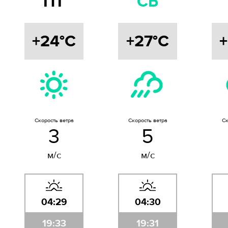
ПТ
СБ
+24°C
+27°C
Скорость ветра
Скорость ветра
Ск
3
5
м/с
м/с
04:29
04:30
19:33
19:31