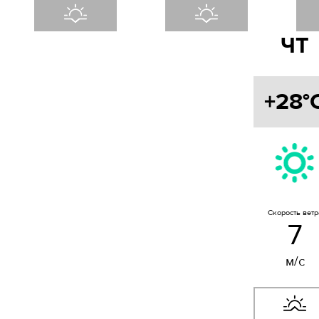
ЧТ
+28°
Скорость ветр
7
м/с