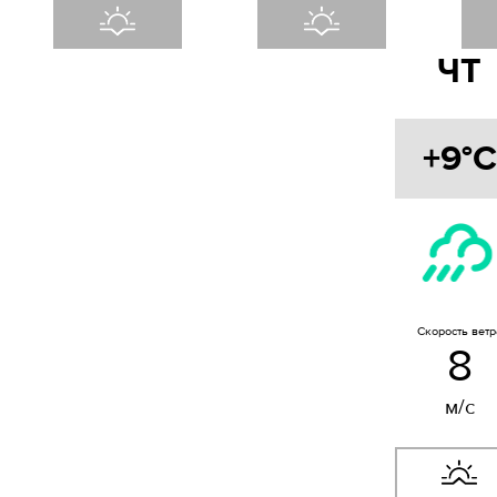
ЧТ
+9°C
Скорость ветр
8
м/с