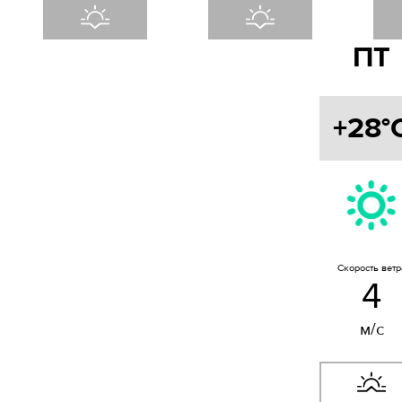
ПТ
+28°
Скорость ветр
4
м/с