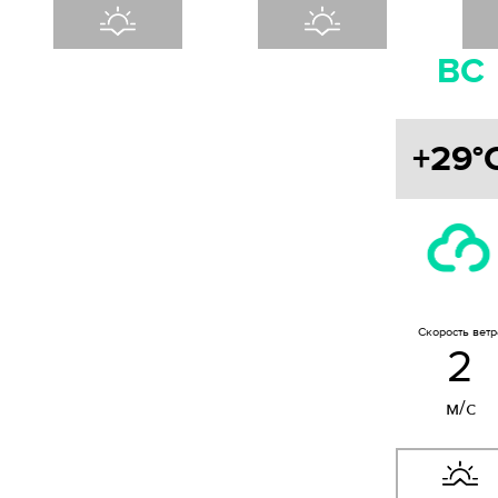
ВС
+29°
Скорость ветр
2
м/с