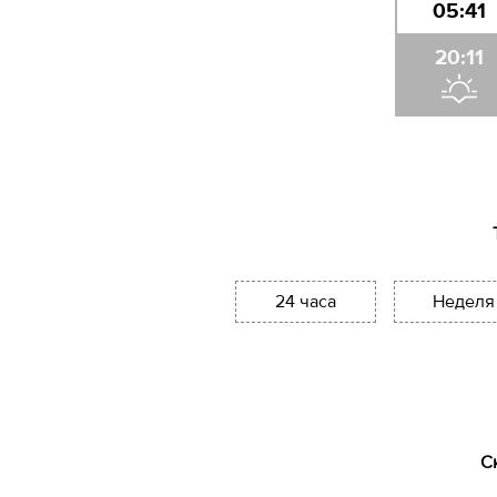
05:41
20:11
24 часа
Неделя
С