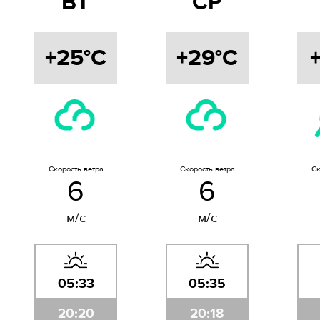
ВТ
СР
+25°C
+29°C
Скорость ветра
Скорость ветра
Ск
6
6
м/с
м/с
05:33
05:35
20:20
20:18