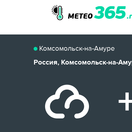
Комсомольск-на-Амуре
Россия, Комсомольск-на-Аму