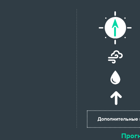
Дополнительные 
Прогн