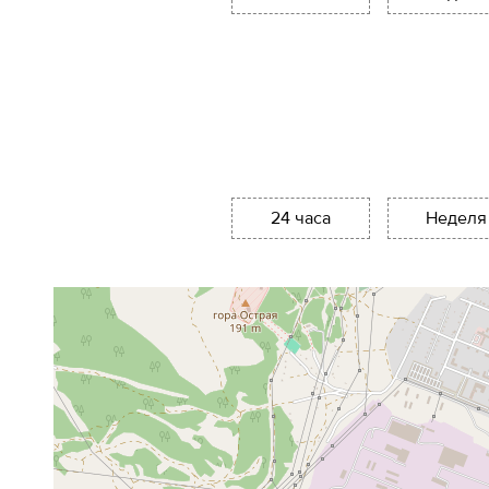
24 часа
Неделя