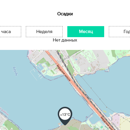
Осадки
 часа
Неделя
Месяц
Го
Нет данных
+13°C