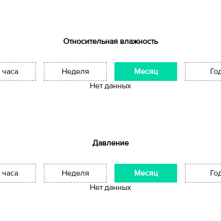
Относительная влажность
 часа
Неделя
Месяц
Го
Нет данных
Давление
 часа
Неделя
Месяц
Го
Нет данных