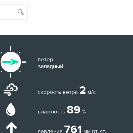
ветер
западный
2
скорость ветра
м/с
89
влажность
%
761
давление
мм рт. ст.