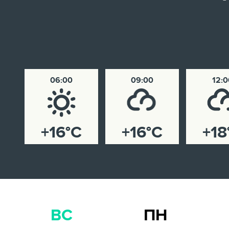
06:00
09:00
12:0
+16°C
+16°C
+18
ВС
ПН