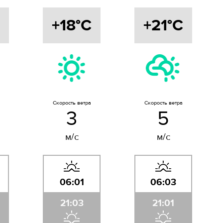
+18°C
+21°C
Скорость ветра
Скорость ветра
3
5
м/с
м/с
06:01
06:03
21:03
21:01