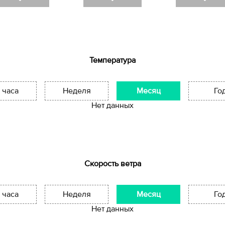
Температура
 часа
Неделя
Месяц
Го
Нет данных
Скорость ветра
 часа
Неделя
Месяц
Го
Нет данных