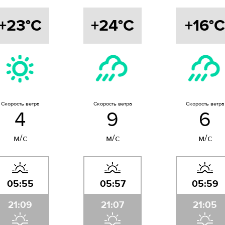
+23°C
+24°C
+16°C
Скорость ветра
Скорость ветра
Скорость ветра
4
9
6
м/с
м/с
м/с
05:55
05:57
05:59
21:09
21:07
21:05