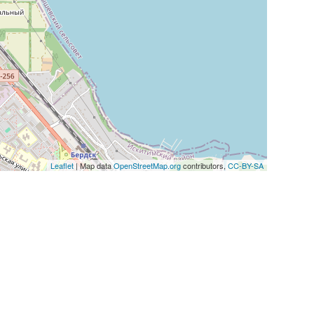
Leaflet
| Map data
OpenStreetMap.org
contributors,
CC-BY-SA