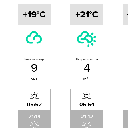
+19°C
+21°C
Скорость ветра
Скорость ветра
9
4
м/с
м/с
05:52
05:54
21:14
21:12