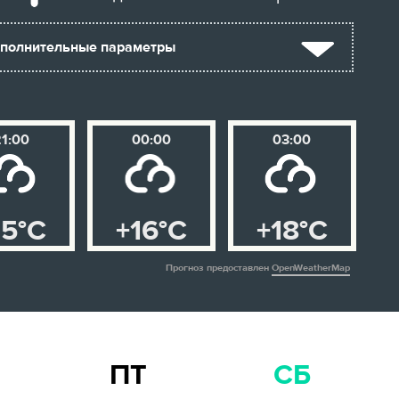
полнительные параметры
21:00
00:00
03:00
15°C
+16°C
+18°C
Прогноз предоставлен
OpenWeatherMap
ПТ
СБ