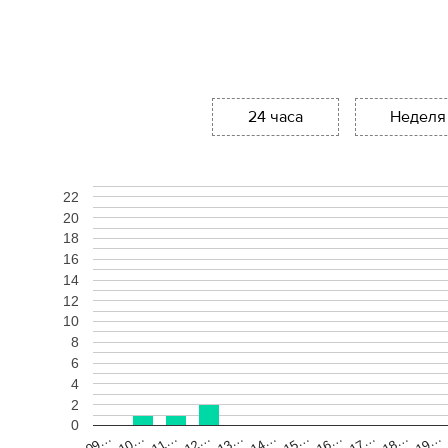
24 часа
Неделя
22
20
18
16
14
12
10
8
6
4
2
0
11…
14…
17…
10…
13…
16…
19…
09…
12…
15…
18…