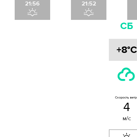
21:56
21:52
СБ
+8°C
Скорость ветр
4
м/с