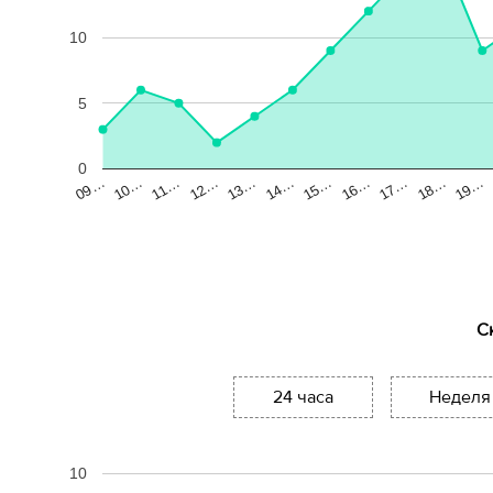
10
5
0
13…
18…
10…
15…
12…
17…
09…
14…
19…
11…
16…
С
24 часа
Неделя
10