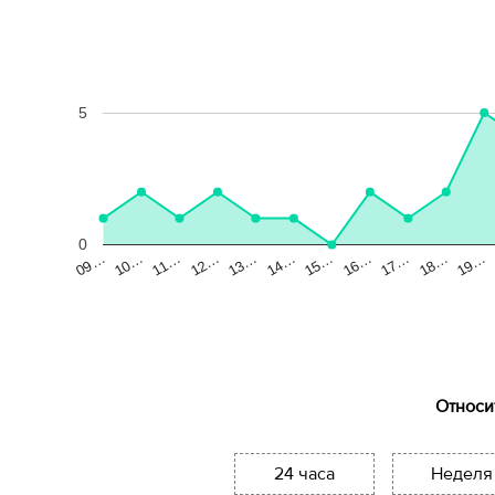
5
0
13…
18…
10…
15…
12…
17…
09…
14…
19…
11…
16…
Относи
24 часа
Неделя