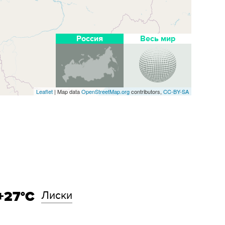
Россия
Весь мир
Leaflet
| Map data
OpenStreetMap.org
contributors,
CC-BY-SA
+27°C
Лиски